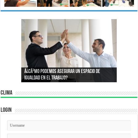
Â¿Por quÃ© compramos lo que compramos?:
Â¿CÃ³mo podemos asegurar un espacio de
Conoce la psicologÃ­a que define nuestros
igualdad en el trabajo?
consumos
Clima
Login