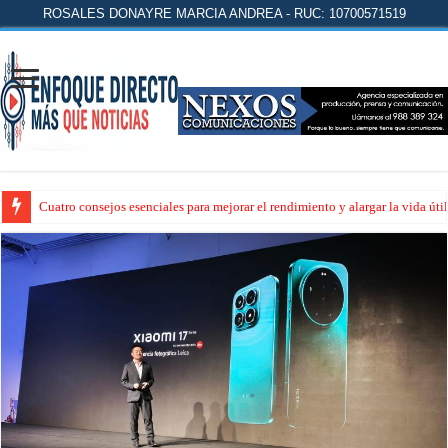
ROSALES DONAYRE MARCIA ANDREA - RUC: 10700571519
Cuatro consejos esenciales para mejorar el rendimiento y alargar la vida úti