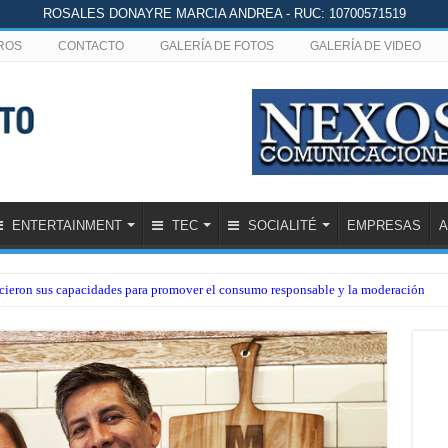
ROSALES DONAYRE MARCIA ANDREA - RUC: 10700571519
ROS
CONTACTO
GALERÍA DE FOTOS
GALERÍA DE VIDEO
ENTERTAINMENT
TEC
SOCIALITÉ
EMPRESAS
A
lecieron sus capacidades para promover el consumo responsable y la moderación