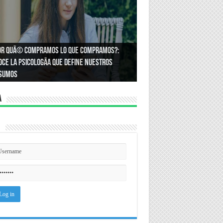
or quÃ© compramos lo que compramos?:
Ã³mo podemos asegurar un espacio de
ce la psicologÃ­a que define nuestros
ldad en el trabajo?
sumos
a
n