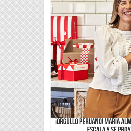
¡Orgullo Peruano! María Alme
Escala y se Proy