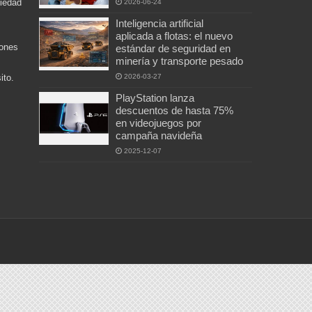
ciedad
2026-06-24
Inteligencia artificial
aplicada a flotas: el nuevo
iones
estándar de seguridad en
minería y transporte pesado
2026-03-27
ito.
PlayStation lanza
descuentos de hasta 75%
en videojuegos por
campaña navideña
2025-12-07