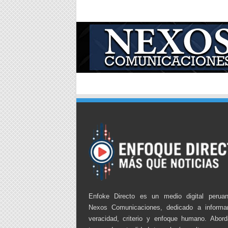
Enfoke Directo es un medio digital perua
Nexos Comunicaciones, dedicado a informa
veracidad, criterio y enfoque humano. Abor