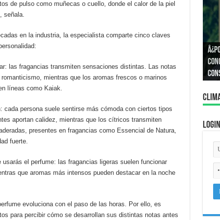
tos de pulso como muñecas o cuello, donde el calor de la piel
, señala.
cadas en la industria, la especialista comparte cinco claves
personalidad:
Â¿P
Â¿C
Cono
ar: las fragancias transmiten sensaciones distintas. Las notas
igua
con
y romanticismo, mientras que los aromas frescos o marinos
en líneas como Kaiak.
Clim
en: cada persona suele sentirse más cómoda con ciertos tipos
es aportan calidez, mientras que los cítricos transmiten
Logi
maderadas, presentes en fragancias como Essencial de Natura,
ad fuerte.
usarás el perfume: las fragancias ligeras suelen funcionar
mientras que aromas más intensos pueden destacar en la noche
 perfume evoluciona con el paso de las horas. Por ello, es
os para percibir cómo se desarrollan sus distintas notas antes