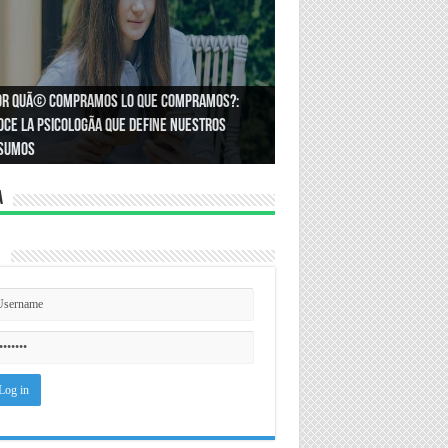
or quÃ© compramos lo que compramos?:
Ã³mo podemos asegurar un espacio de
ce la psicologÃ­a que define nuestros
ldad en el trabajo?
sumos
a
n