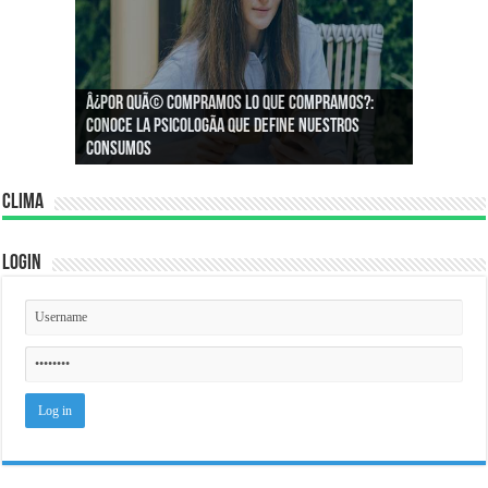
Â¿Por quÃ© compramos lo que compramos?:
Â¿CÃ³mo podemos asegurar un espacio de
Conoce la psicologÃ­a que define nuestros
igualdad en el trabajo?
consumos
Clima
Login