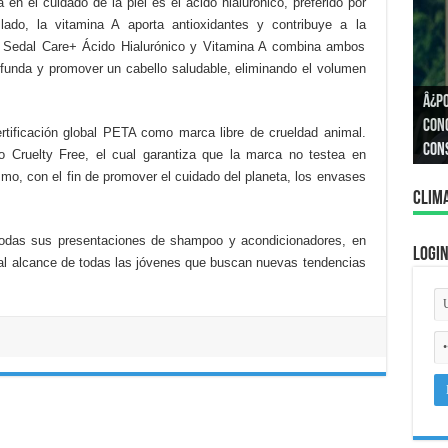
n el cuidado de la piel es el ácido hialurónico, preferido por
lado, la vitamina A aporta antioxidantes y contribuye a la
e Sedal Care+ Ácido Hialurónico y Vitamina A combina ambos
ofunda y promover un cabello saludable, eliminando el volumen
Â¿P
Â¿C
Cono
tificación global PETA como marca libre de crueldad animal.
igua
con
 Cruelty Free, el cual garantiza que la marca no testea en
mo, con el fin de promover el cuidado del planeta, los envases
Clim
 todas sus presentaciones de shampoo y acondicionadores, en
Logi
al alcance de todas las jóvenes que buscan nuevas tendencias