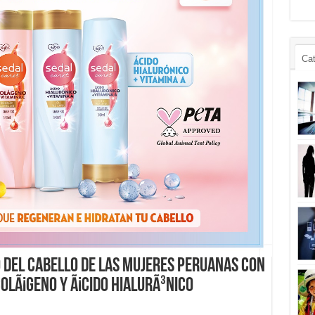
Cat
 del cabello de las mujeres peruanas con
colÃ¡geno y Ã¡cido hialurÃ³nico