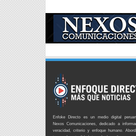
Enfoke Directo es un medio digital perua
Nexos Comunicaciones, dedicado a informa
veracidad, criterio y enfoque humano. Abor