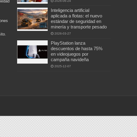
ciedad
2026-06-24
Inteligencia artificial
aplicada a flotas: el nuevo
iones
estándar de seguridad en
minería y transporte pesado
2026-03-27
ito.
PlayStation lanza
descuentos de hasta 75%
en videojuegos por
campaña navideña
2025-12-07