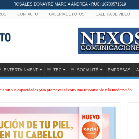
ROSALES DONAYRE MARCIA ANDREA - RUC: 10700571519
ROS
CONTACTO
GALERÍA DE FOTOS
GALERÍA DE VIDEO
ENTERTAINMENT
TEC
SOCIALITÉ
EMPRESAS
A
lecieron sus capacidades para promover el consumo responsable y la moderación