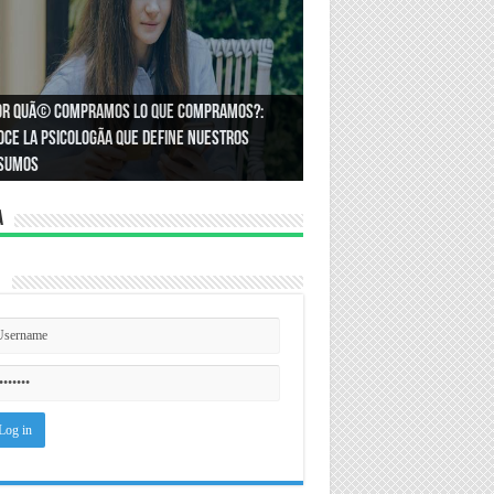
or quÃ© compramos lo que compramos?:
Ã³mo podemos asegurar un espacio de
ce la psicologÃ­a que define nuestros
ldad en el trabajo?
sumos
a
n