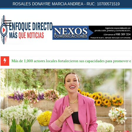
ROSALES DONAYRE MARCIA ANDREA - RUC: 10700571519
Más de 1,000 actores locales fortalecieron sus capacidades para promover 