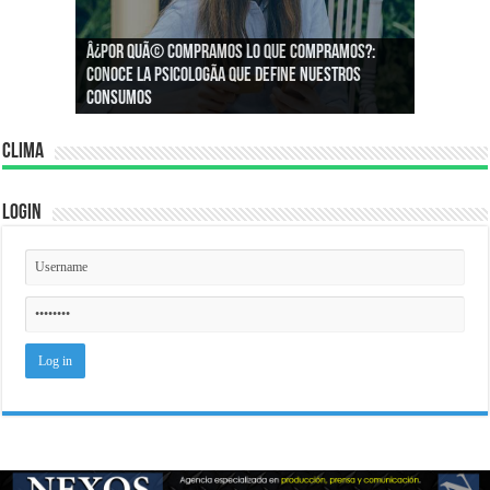
Â¿Por quÃ© compramos lo que compramos?:
Â¿CÃ³mo podemos asegurar un espacio de
Conoce la psicologÃ­a que define nuestros
igualdad en el trabajo?
consumos
Clima
Login