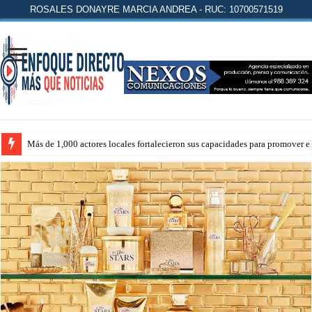
ROSALES DONAYRE MARCIA ANDREA - RUC: 10700571519
Más de 1,000 actores locales fortalecieron sus capacidades para promover 