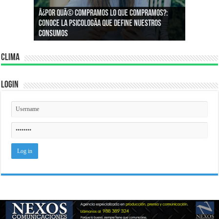
Â¿Por quÃ© compramos lo que compramos?:
Â¿CÃ³mo podemos asegurar un espacio de
Conoce la psicologÃ­a que define nuestros
igualdad en el trabajo?
consumos
Clima
Login