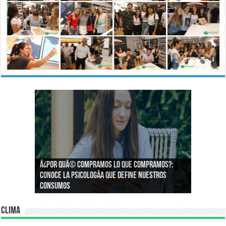
Â¿Por quÃ© compramos lo que compramos?:
Â¿CÃ³mo podemos asegurar un espacio de
Conoce la psicologÃ­a que define nuestros
igualdad en el trabajo?
consumos
Clima