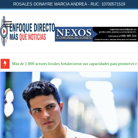
ROSALES DONAYRE MARCIA ANDREA - RUC: 10700571519
Más de 1,000 actores locales fortalecieron sus capacidades para promover 