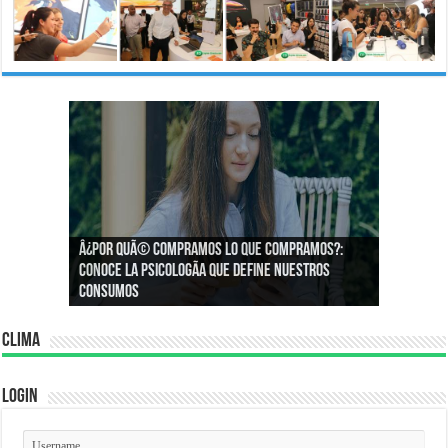
Â¿Por quÃ© compramos lo que compramos?:
Â¿CÃ³mo podemos asegurar un espacio de
Conoce la psicologÃ­a que define nuestros
igualdad en el trabajo?
consumos
Clima
Login