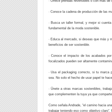
· Ofrece prendas reversibles o con más de
· Conoce la cadena de producción de las ma
· Busca un taller formal, y mejor si cuenta
fundamental de la moda sostenible.
· Educa al mercado, si deseas que más y m
beneficios de ser sostenible.
· Conoce el impacto de los acabados po
focalizados pueden ser altamente contamin
· Usa el packaging correcto, si tu marca 
sea. No solo el hecho de usar papel te hace
· Únete a otras marcas sostenibles, traba
que complementen la tuya ya que comparten e
Como señala Andrade, “el camino hacia una 
trabajar teniendo eso como objetivo claro”