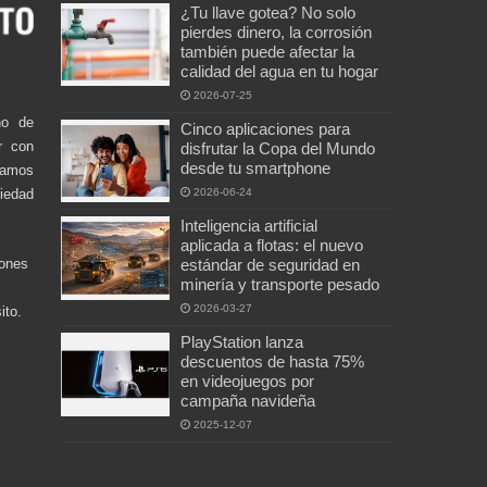
¿Tu llave gotea? No solo
pierdes dinero, la corrosión
también puede afectar la
calidad del agua en tu hogar
2026-07-25
no de
Cinco aplicaciones para
r con
disfrutar la Copa del Mundo
desde tu smartphone
damos
ciedad
2026-06-24
Inteligencia artificial
aplicada a flotas: el nuevo
iones
estándar de seguridad en
minería y transporte pesado
2026-03-27
ito.
PlayStation lanza
descuentos de hasta 75%
en videojuegos por
campaña navideña
2025-12-07