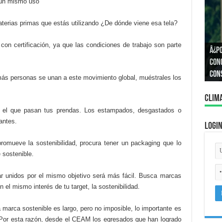
 un mismo uso
terias primas que estás utilizando ¿De dónde viene esa tela?
 con certificación, ya que las condiciones de trabajo son parte
Â¿P
Â¿C
Cono
igua
con
ás personas se unan a este movimiento global, muéstrales los
Clim
r el que pasan tus prendas. Los estampados, desgastados o
antes.
Logi
promueve la sostenibilidad, procura tener un packaging que lo
 sostenible.
jar unidos por el mismo objetivo será más fácil. Busca marcas
l mismo interés de tu target, la sostenibilidad.
marca sostenible es largo, pero no imposible, lo importante es
. Por esta razón, desde el CEAM los egresados que han logrado