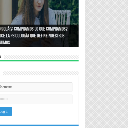
or quÃ© compramos lo que compramos?:
Ã³mo podemos asegurar un espacio de
ce la psicologÃ­a que define nuestros
ldad en el trabajo?
sumos
a
n