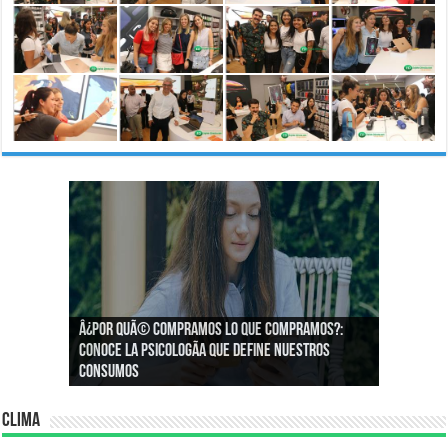
Â¿Por quÃ© compramos lo que compramos?:
Â¿CÃ³mo podemos asegurar un espacio de
Conoce la psicologÃ­a que define nuestros
igualdad en el trabajo?
consumos
Clima