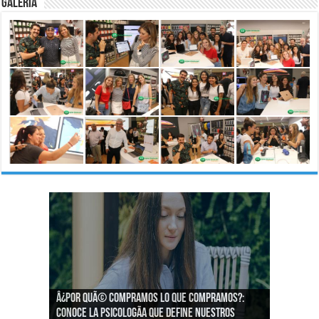
Galería
Â¿Por quÃ© compramos lo que compramos?:
Â¿CÃ³mo podemos asegurar un espacio de
Conoce la psicologÃ­a que define nuestros