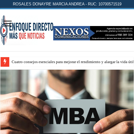
ROSALES DONAYRE MARCIA ANDREA - RUC: 10700571519
Cuatro consejos esenciales para mejorar el rendimiento y alargar la vida úti