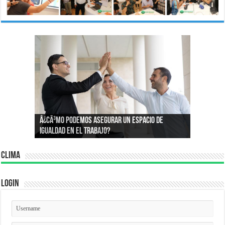
Â¿Por quÃ© compramos lo que compramos?:
Â¿CÃ³mo podemos asegurar un espacio de
Conoce la psicologÃ­a que define nuestros
igualdad en el trabajo?
consumos
Clima
Login