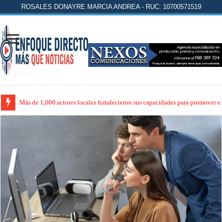
ROSALES DONAYRE MARCIA ANDREA - RUC: 10700571519
Más de 1,000 actores locales fortalecieron sus capacidades para promover 