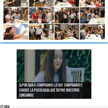
Â¿Por quÃ© compramos lo que compramos?:
Â¿CÃ³mo podemos asegurar un espacio de
Conoce la psicologÃ­a que define nuestros
igualdad en el trabajo?
consumos
Clima