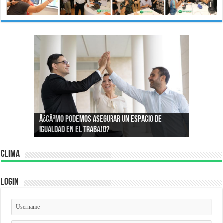
Â¿Por quÃ© compramos lo que compramos?:
Â¿CÃ³mo podemos asegurar un espacio de
Conoce la psicologÃ­a que define nuestros
igualdad en el trabajo?
consumos
Clima
Login