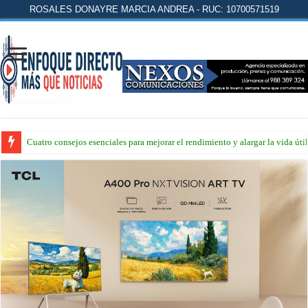
ROSALES DONAYRE MARCIA ANDREA - RUC: 10700571519
Cuatro consejos esenciales para mejorar el rendimiento y alargar la vida úti