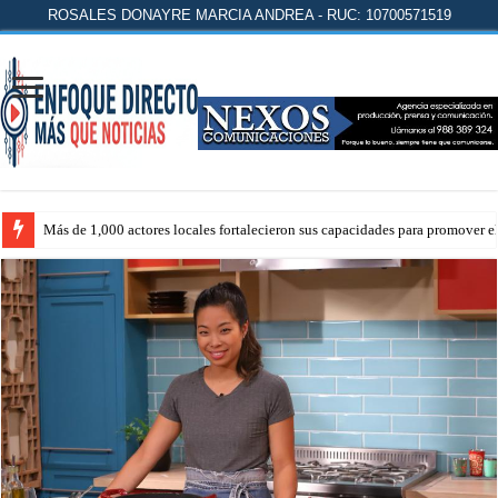
ROSALES DONAYRE MARCIA ANDREA - RUC: 10700571519
Más de 1,000 actores locales fortalecieron sus capacidades para promover 