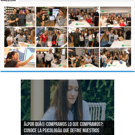
Â¿Por quÃ© compramos lo que compramos?:
Â¿CÃ³mo podemos asegurar un espacio de
Conoce la psicologÃ­a que define nuestros