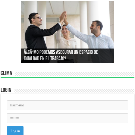
Â¿Por quÃ© compramos lo que compramos?:
Â¿CÃ³mo podemos asegurar un espacio de
Conoce la psicologÃ­a que define nuestros
igualdad en el trabajo?
consumos
Clima
Login