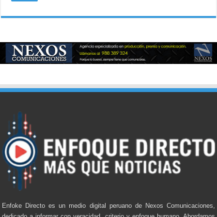
Enfoke Directo es un medio digital peruano de Nexos Comunicaciones,
dedicado a informar con veracidad, criterio y enfoque humano. Abordamos