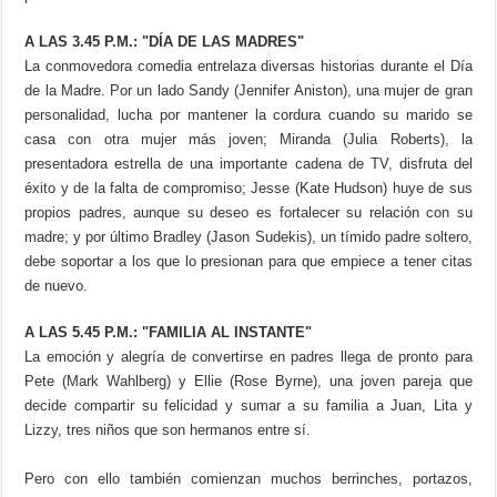
A LAS 3.45 P.M.: "DÍA DE LAS MADRES"
La conmovedora comedia entrelaza diversas historias durante el Día
de la Madre. Por un lado Sandy (Jennifer Aniston), una mujer de gran
personalidad, lucha por mantener la cordura cuando su marido se
casa con otra mujer más joven; Miranda (Julia Roberts), la
presentadora estrella de una importante cadena de TV, disfruta del
éxito y de la falta de compromiso; Jesse (Kate Hudson) huye de sus
propios padres, aunque su deseo es fortalecer su relación con su
madre; y por último Bradley (Jason Sudekis), un tímido padre soltero,
debe soportar a los que lo presionan para que empiece a tener citas
de nuevo.
A LAS 5.45 P.M.: "FAMILIA AL INSTANTE"
La emoción y alegría de convertirse en padres llega de pronto para
Pete (Mark Wahlberg) y Ellie (Rose Byrne), una joven pareja que
decide compartir su felicidad y sumar a su familia a Juan, Lita y
Lizzy, tres niños que son hermanos entre sí.
Pero con ello también comienzan muchos berrinches, portazos,