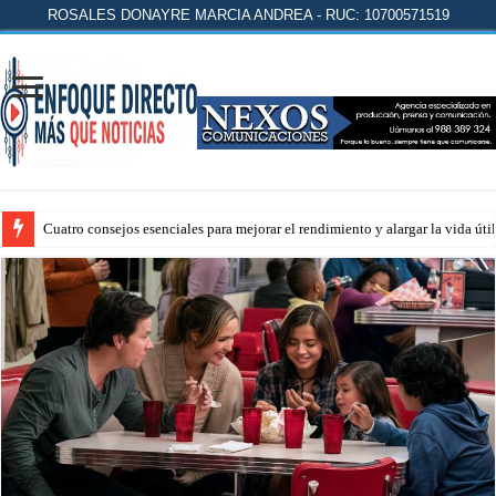
ROSALES DONAYRE MARCIA ANDREA - RUC: 10700571519
Cuatro consejos esenciales para mejorar el rendimiento y alargar la vida úti