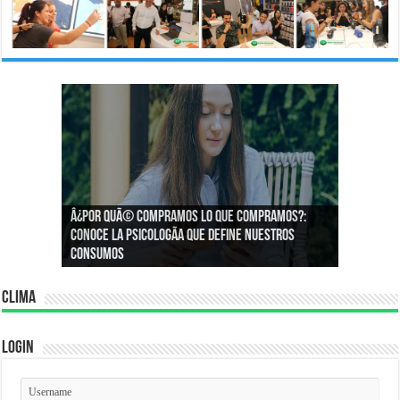
Â¿Por quÃ© compramos lo que compramos?:
Â¿CÃ³mo podemos asegurar un espacio de
Conoce la psicologÃ­a que define nuestros
igualdad en el trabajo?
consumos
Clima
Login