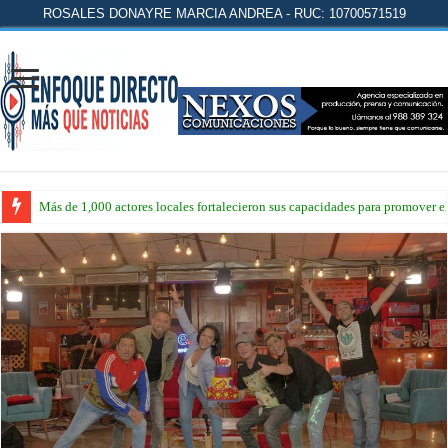
ROSALES DONAYRE MARCIA ANDREA - RUC: 10700571519
Más de 1,000 actores locales fortalecieron sus capacidades para promover 