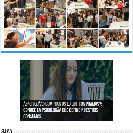
Â¿Por quÃ© compramos lo que compramos?:
Â¿CÃ³mo podemos asegurar un espacio de
Conoce la psicologÃ­a que define nuestros
igualdad en el trabajo?
consumos
Clima