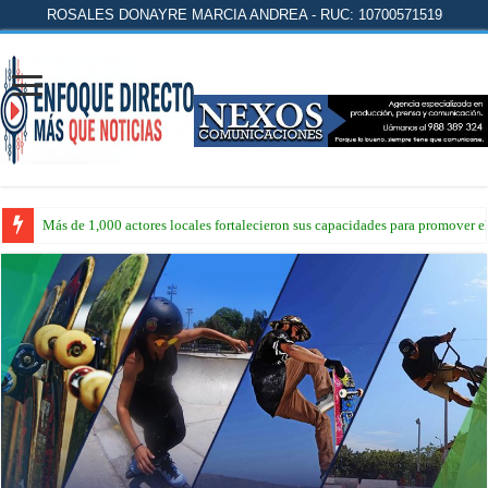
ROSALES DONAYRE MARCIA ANDREA - RUC: 10700571519
Más de 1,000 actores locales fortalecieron sus capacidades para promover 