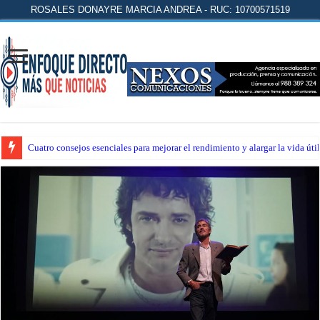
ROSALES DONAYRE MARCIA ANDREA - RUC: 10700571519
Cuatro consejos esenciales para mejorar el rendimiento y alargar la vida úti