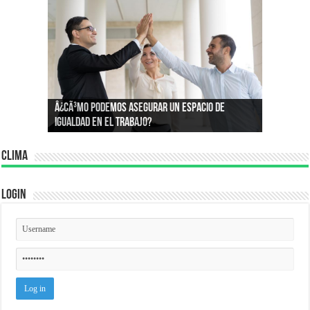
Â¿Por quÃ© compramos lo que compramos?:
Â¿CÃ³mo podemos asegurar un espacio de
Conoce la psicologÃ­a que define nuestros
igualdad en el trabajo?
consumos
Clima
Login