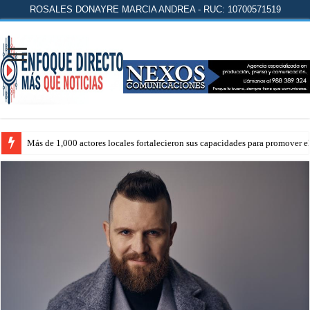
ROSALES DONAYRE MARCIA ANDREA - RUC: 10700571519
Más de 1,000 actores locales fortalecieron sus capacidades para promover 