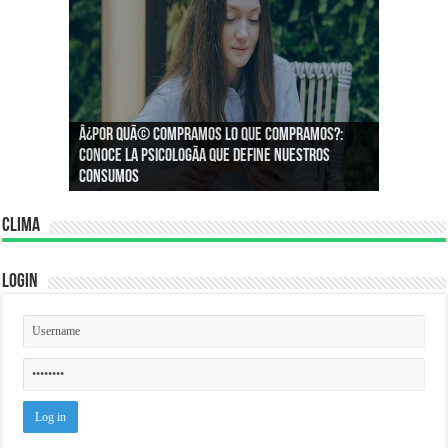
Â¿Por quÃ© compramos lo que compramos?:
Â¿CÃ³mo podemos asegurar un espacio de
Conoce la psicologÃ­a que define nuestros
igualdad en el trabajo?
consumos
Clima
Login