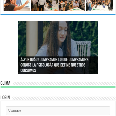
Â¿Por quÃ© compramos lo que compramos?:
Â¿CÃ³mo podemos asegurar un espacio de
Conoce la psicologÃ­a que define nuestros
igualdad en el trabajo?
consumos
Clima
Login