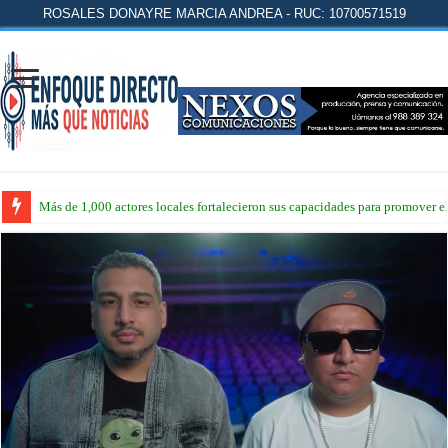
ROSALES DONAYRE MARCIA ANDREA - RUC: 10700571519
Más de 1,000 actores locales fortalecieron sus capacidades para promover 