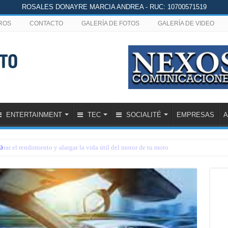
ROSALES DONAYRE MARCIA ANDREA - RUC: 10700571519
ROS
CONTACTO
GALERÍA DE FOTOS
GALERÍA DE VIDEO
ENTERTAINMENT
TEC
SOCIALITÉ
EMPRESAS
A
O