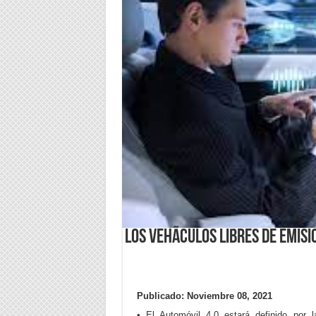
Los vehÃ­culos libres de emis
Publicado: Noviembre 08, 2021
• El Automóvil 4.0 estará definido por 