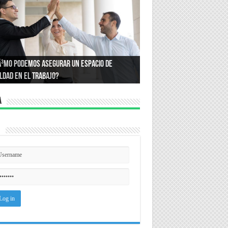
or quÃ© compramos lo que compramos?:
Ã³mo podemos asegurar un espacio de
ce la psicologÃ­a que define nuestros
ldad en el trabajo?
sumos
a
n