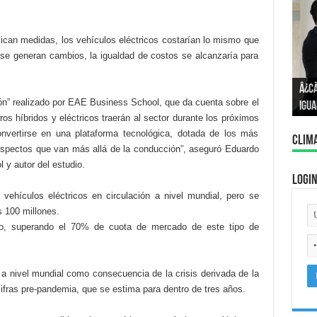
lican medidas, los vehículos eléctricos costarían lo mismo que
i se generan cambios, la igualdad de costos se alcanzaría para
Â¿P
Â¿C
Cono
ón” realizado por EAE Business School, que da cuenta sobre el
igua
con
s híbridos y eléctricos traerán al sector durante los próximos
onvertirse en una plataforma tecnológica, dotada de los más
Clim
spectos que van más allá de la conducción”, aseguró Eduardo
 y autor del estudio.
Logi
 vehículos eléctricos en circulación a nivel mundial, pero se
os 100 millones.
o, superando el 70% de cuota de mercado de este tipo de
a a nivel mundial como consecuencia de la crisis derivada de la
 cifras pre-pandemia, que se estima para dentro de tres años.