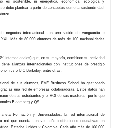
o es sostenible, ni energética, económica, ecológica y
se debe plantear a partir de conceptos como la sostenibilidad,
storza.
 negocios internacional con una visión de vanguardia e
glo XXI. Más de 80.000 alumnos de más de 100 nacionalidades
5% internacionales) que, en su mayoría, combinan su actividad
tiene alianzas internacionales con instituciones de prestigio
nomics o U.C Berkeley, entre otras.
esional de sus alumnos, EAE Business School ha gestionado
 gracias una red de empresas colaboradoras. Estos datos han
rción de sus estudiantes y el ROI de sus másteres, por lo que
acionales Bloomberg y QS.
neta Formación y Universidades, la red internacional de
a red que cuenta con veintidós instituciones educativas en
e África, Estados Unidos y Colombia. Cada año más de 100.000