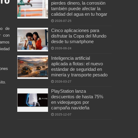
pierdes dinero, la corrosión
también puede afectar la
calidad del agua en tu hogar
2026-07-25
no de
Cinco aplicaciones para
r con
disfrutar la Copa del Mundo
desde tu smartphone
damos
ciedad
2026-06-24
Inteligencia artificial
aplicada a flotas: el nuevo
iones
estándar de seguridad en
minería y transporte pesado
2026-03-27
ito.
PlayStation lanza
descuentos de hasta 75%
en videojuegos por
campaña navideña
2025-12-07