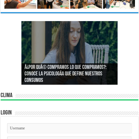
Â¿Por quÃ© compramos lo que compramos?:
Â¿CÃ³mo podemos asegurar un espacio de
Conoce la psicologÃ­a que define nuestros
igualdad en el trabajo?
consumos
Clima
Login