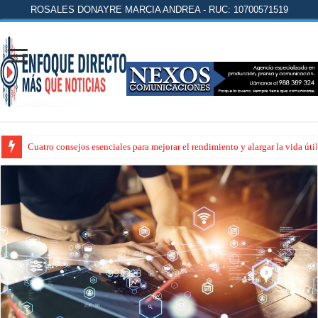
ROSALES DONAYRE MARCIA ANDREA - RUC: 10700571519
Cuatro consejos esenciales para mejorar el rendimiento y alargar la vida úti