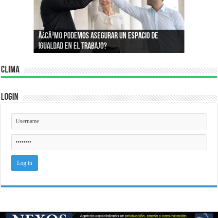
Â¿Por quÃ© compramos lo que compramos?:
Â¿CÃ³mo podemos asegurar un espacio de
Conoce la psicologÃ­a que define nuestros
igualdad en el trabajo?
consumos
Clima
Login