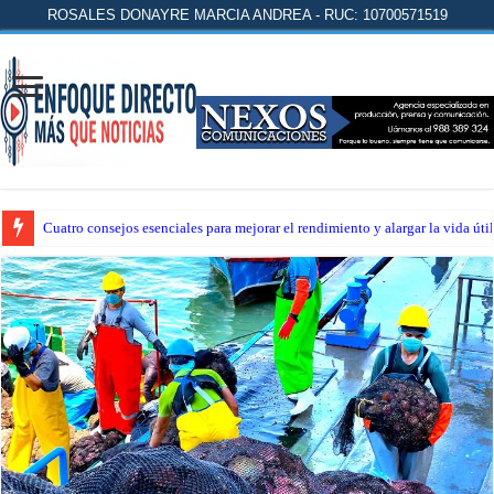
ROSALES DONAYRE MARCIA ANDREA - RUC: 10700571519
Cuatro consejos esenciales para mejorar el rendimiento y alargar la vida úti