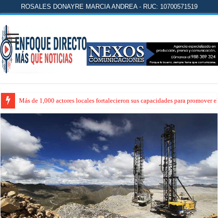
ROSALES DONAYRE MARCIA ANDREA - RUC: 10700571519
Más de 1,000 actores locales fortalecieron sus capacidades para promover 