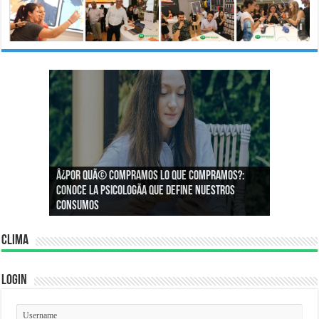
Â¿Por quÃ© compramos lo que compramos?:
Â¿CÃ³mo podemos asegurar un espacio de
Conoce la psicologÃ­a que define nuestros
igualdad en el trabajo?
consumos
Clima
Login