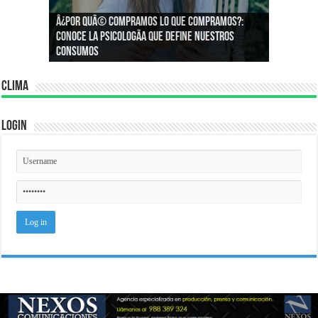
Â¿Por quÃ© compramos lo que compramos?:
Â¿CÃ³mo podemos asegurar un espacio de
Conoce la psicologÃ­a que define nuestros
igualdad en el trabajo?
consumos
Clima
Login