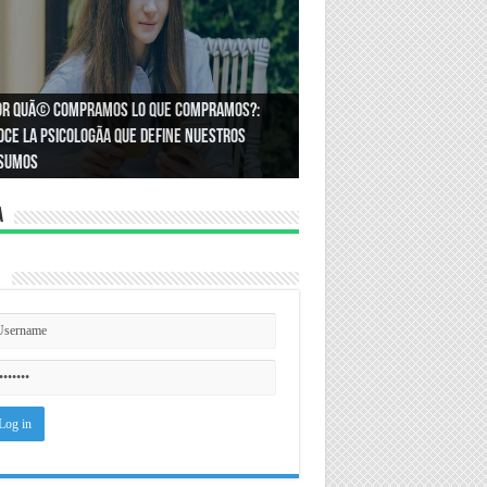
or quÃ© compramos lo que compramos?:
Ã³mo podemos asegurar un espacio de
ce la psicologÃ­a que define nuestros
ldad en el trabajo?
sumos
a
n