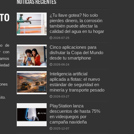
Noticias recientes
¿Tu llave gotea? No solo
pierdes dinero, la corrosión
también puede afectar la
calidad del agua en tu hogar
2026-07-25
no de
Cinco aplicaciones para
r con
disfrutar la Copa del Mundo
desde tu smartphone
damos
ciedad
2026-06-24
Inteligencia artificial
aplicada a flotas: el nuevo
iones
estándar de seguridad en
minería y transporte pesado
2026-03-27
ito.
PlayStation lanza
descuentos de hasta 75%
en videojuegos por
campaña navideña
2025-12-07