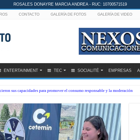
ROSALES DONAYRE MARCIA ANDREA - RUC: 10700571519
ROS
CONTACTO
GALERÍA DE FOTOS
GALERÍA DE VIDEO
ENTERTAINMENT
TEC
SOCIALITÉ
EMPRESAS
A
lecieron sus capacidades para promover el consumo responsable y la moderación