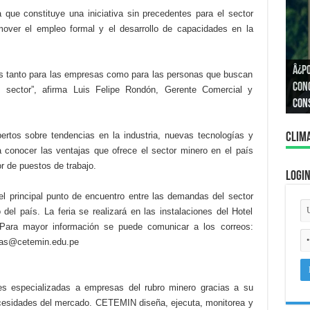
a que constituye una iniciativa sin precedentes para el sector
ver el empleo formal y el desarrollo de capacidades en la
Â¿P
s tanto para las empresas como para las personas que buscan
Â¿C
Cono
te sector”, afirma Luis Felipe Rondón, Gerente Comercial y
igua
con
pertos sobre tendencias en la industria, nuevas tecnologías y
Clim
a conocer las ventajas que ofrece el sector minero en el país
 de puestos de trabajo.
Logi
l principal punto de encuentro entre las demandas del sector
o del país. La feria se realizará en las instalaciones del Hotel
 Para mayor información se puede comunicar a los correos:
lías@cetemin.edu.pe
es especializadas a empresas del rubro minero gracias a su
ecesidades del mercado. CETEMIN diseña, ejecuta, monitorea y