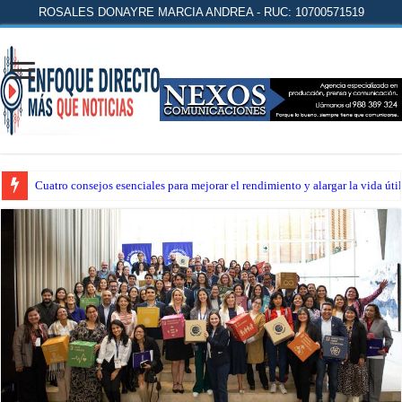
ROSALES DONAYRE MARCIA ANDREA - RUC: 10700571519
Cuatro consejos esenciales para mejorar el rendimiento y alargar la vida úti