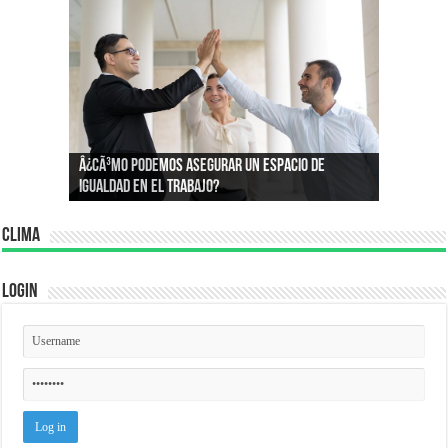
Â¿Por quÃ© compramos lo que compramos?:
Â¿CÃ³mo podemos asegurar un espacio de
Conoce la psicologÃ­a que define nuestros
igualdad en el trabajo?
consumos
Clima
Login