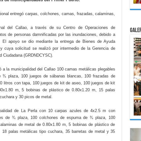
onal entregó carpas, colchones, camas, frazadas, calaminas,
nal del Callao, a través de su Centro de Operaciones de
Gale
ntos de personas damnificadas por las inundaciones, debido a
u´. El apoyo se dio mediante la entrega de Bienes de Ayuda
 cuya solicitud se realizó por intermedio de la Gerencia de
idad Ciudadana (GRDNDCYSC).
ó a la municipalidad del Callao 100 camas metálicas plegables
 ¾ plaza, 100 juegos de sábanas blancas, 100 frazadas de
 litros con tapa, 100 juegos de kit de aseo, 100 juegos de kit
.80x1.80 m, 5 bobinas de plástico de 0.80x1.20 m, 15 palas
 cuchara y 30 picos de metal.
ipalidad de La Perla con 10 carpas azules de 4x2.5 m con
les de ¾ plaza, 100 colchones de espuma de ¾ plaza, 100
alaminas de metal de 0.80x1.80 m, 5 bobinas de plástico de
 18 palas metálicas tipo cuchara, 35 barretas de metal y 35