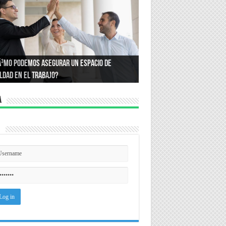
or quÃ© compramos lo que compramos?:
Ã³mo podemos asegurar un espacio de
ce la psicologÃ­a que define nuestros
ldad en el trabajo?
sumos
a
n