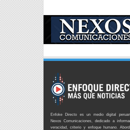
Enfoke Directo es un medio digital perua
Nexos Comunicaciones, dedicado a informa
veracidad, criterio y enfoque humano. Abor