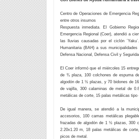
Centro de Operaciones de Emergencia Regi
entre otros insumos
Respuesta inmediata. El Gobierno Regio
Emergencia Regional (Coer), atendió a cie
las lluvias causadas por el ciclón ´Yak
Humanitaria (BAH) a sus municipalidades y
Defensa Nacional, Defensa Civil y Segur
El Coer informó que el miércoles 15 entreg
de ¾ plaza, 100 colchones de espuma de
algodón de 1 ½ plazas, y 70 bidones de 160
de vajilla, 300 calaminas de metal de 0
metálicas de corte, 15 palas metálicas tipo
De igual manera, se atendió a la munic
accesorios, 100 camas metálicas plegab
frazadas de algodón de 1 ½ plazas, 300 c
2.20x1.20 m, 18 palas metálicas de corte,
picos de metal.