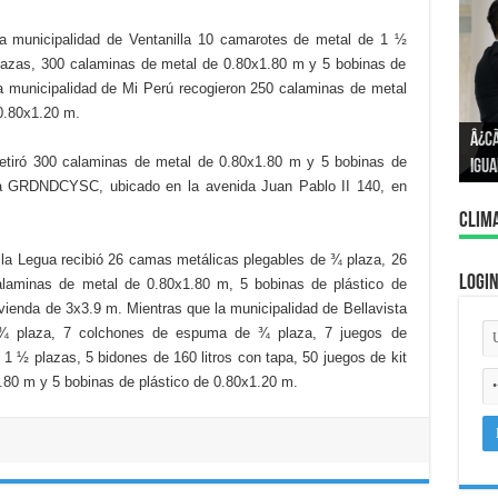
la municipalidad de Ventanilla 10 camarotes de metal de 1 ½
azas, 300 calaminas de metal de 0.80x1.80 m y 5 bobinas de
la municipalidad de Mi Perú recogieron 250 calaminas de metal
Â¿P
0.80x1.20 m.
Â¿C
Cono
retiró 300 calaminas de metal de 0.80x1.80 m y 5 bobinas de
igua
con
la GRDNDCYSC, ubicado en la avenida Juan Pablo II 140, en
Clim
 la Legua recibió 26 camas metálicas plegables de ¾ plaza, 26
Logi
laminas de metal de 0.80x1.80 m, 5 bobinas de plástico de
ienda de 3x3.9 m. Mientras que la municipalidad de Bellavista
 ¾ plaza, 7 colchones de espuma de ¾ plaza, 7 juegos de
1 ½ plazas, 5 bidones de 160 litros con tapa, 50 juegos de kit
.80 m y 5 bobinas de plástico de 0.80x1.20 m.