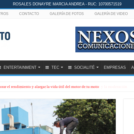
ROSALES DONAYRE MARCIA ANDREA - RUC: 10700571519
TROS
CONTACTO
GALERÍA DE FOTOS
GALERÍA DE VIDEO
ENTERTAINMENT
TEC
SOCIALITÉ
EMPRESAS
A
rar el rendimiento y alargar la vida útil del motor de tu moto