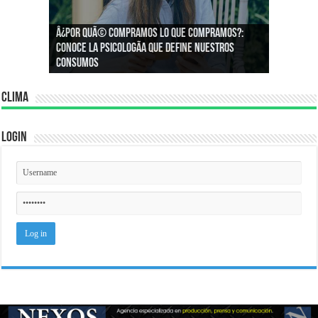
Â¿Por quÃ© compramos lo que compramos?:
Â¿CÃ³mo podemos asegurar un espacio de
Conoce la psicologÃ­a que define nuestros
igualdad en el trabajo?
consumos
Clima
Login