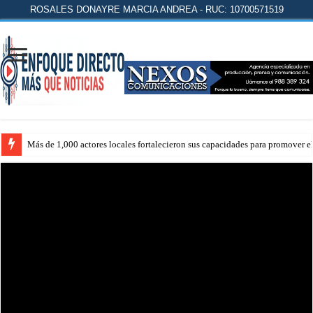
ROSALES DONAYRE MARCIA ANDREA - RUC: 10700571519
Más de 1,000 actores locales fortalecieron sus capacidades para promover 