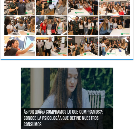
Â¿Por quÃ© compramos lo que compramos?:
Â¿CÃ³mo podemos asegurar un espacio de
Conoce la psicologÃ­a que define nuestros
igualdad en el trabajo?
consumos