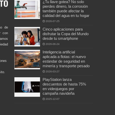
¿Tu llave gotea? No solo
pierdes dinero, la corrosión
también puede afectar la
calidad del agua en tu hogar
2026-07-25
no de
Cinco aplicaciones para
r con
disfrutar la Copa del Mundo
desde tu smartphone
damos
ciedad
2026-06-24
Inteligencia artificial
aplicada a flotas: el nuevo
iones
estándar de seguridad en
minería y transporte pesado
2026-03-27
ito.
PlayStation lanza
descuentos de hasta 75%
en videojuegos por
campaña navideña
2025-12-07