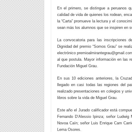
En el primero, se distingue a peruanos q
calidad de vida de quienes los rodean, enc
la “Carta” promueve la lectura y el conocim
sean más los alumnos que se inspiren en s
La convocatoria para las inscripciones d
Dignidad del premio “Somos Grau” se realiz
electrónico premioalmirantegrau@gmail.com, 
al que postula. Mayor información en las r
Fundación Miguel Grau.
En sus 10 ediciones anteriores, la Cruz
llegado en casi todas las regiones del 
realizado presentaciones en colegios y un
libros sobre la vida de Miguel Grau.
Este año el Jurado calificador está compue
Fernando D’Alessio Ipinza; señor Ludwig 
Novoa Caín; señor Luis Enrique Cam Carrió
Lema Osores.