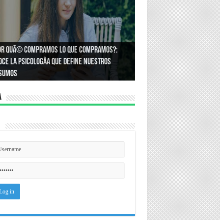
or quÃ© compramos lo que compramos?:
Ã³mo podemos asegurar un espacio de
ce la psicologÃ­a que define nuestros
ldad en el trabajo?
sumos
a
n