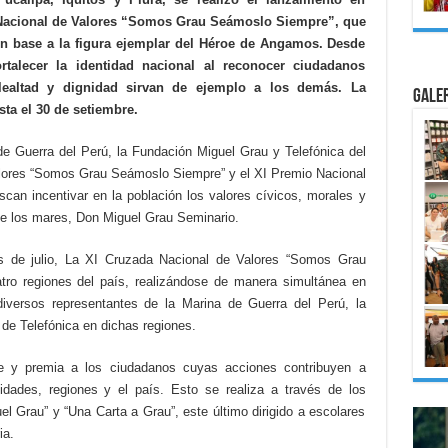
a Nacional de Valores “Somos Grau Seámoslo Siempre”, que
en base a la figura ejemplar del Héroe de Angamos. Desde
ortalecer la identidad nacional al reconocer ciudadanos
lealtad y dignidad sirvan de ejemplo a los demás. La
Gale
sta el 30 de setiembre.
e Guerra del Perú, la Fundación Miguel Grau y Telefónica del
lores “Somos Grau Seámoslo Siempre” y el XI Premio Nacional
can incentivar en la población los valores cívicos, morales y
 de los mares, Don Miguel Grau Seminario.
s de julio, La XI Cruzada Nacional de Valores “Somos Grau
ro regiones del país, realizándose de manera simultánea en
diversos representantes de la Marina de Guerra del Perú, la
de Telefónica en dichas regiones.
e y premia a los ciudadanos cuyas acciones contribuyen a
dades, regiones y el país. Esto se realiza a través de los
l Grau” y “Una Carta a Grau”, este último dirigido a escolares
ia.