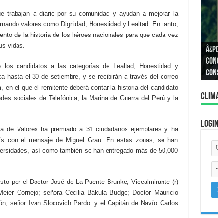
ue trabajan a diario por su comunidad y ayudan a mejorar la
arnando valores como Dignidad, Honestidad y Lealtad. En tanto,
iento de la historia de los héroes nacionales para que cada vez
us vidas.
Â¿P
Â¿C
Cono
e los candidatos a las categorías de Lealtad, Honestidad y
igua
con
a hasta el 30 de setiembre, y se recibirán a través del correo
en el que el remitente deberá contar la historia del candidato
Clim
edes sociales de Telefónica, la Marina de Guerra del Perú y la
Logi
ada de Valores ha premiado a 31 ciudadanos ejemplares y ha
país con el mensaje de Miguel Grau. En estas zonas, se han
iversidades, así como también se han entregado más de 50,000
sto por el Doctor José de La Puente Brunke; Vicealmirante (r)
Meier Cornejo; señora Cecilia Bákula Budge; Doctor Mauricio
n; señor Ivan Slocovich Pardo; y el Capitán de Navío Carlos