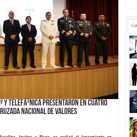
Cat
º y TelefÃ³nica presentaron en cuatro
Cruzada Nacional de Valores
ucallpa, Iquitos y Piura, se realizó el lanzamiento en