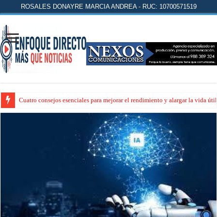
ROSALES DONAYRE MARCIA ANDREA - RUC: 10700571519
Cuatro consejos esenciales para mejorar el rendimiento y alargar la vida úti