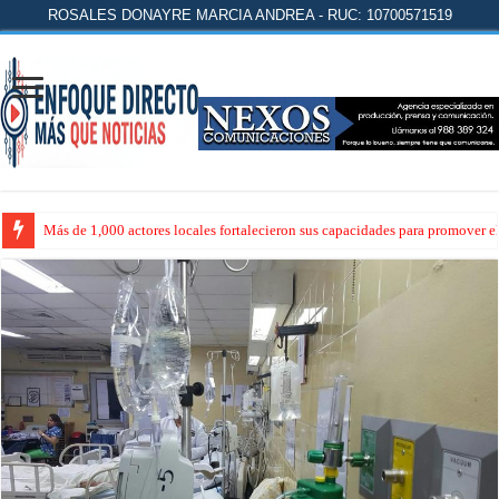
ROSALES DONAYRE MARCIA ANDREA - RUC: 10700571519
Más de 1,000 actores locales fortalecieron sus capacidades para promover 