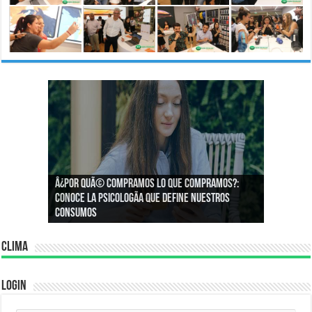
Â¿Por quÃ© compramos lo que compramos?:
Â¿CÃ³mo podemos asegurar un espacio de
Conoce la psicologÃ­a que define nuestros
igualdad en el trabajo?
consumos
Clima
Login